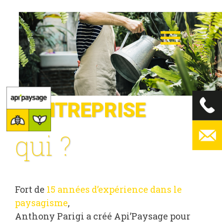
L’ENTREPRISE
qui ?
Fort de
15 années d’expérience dans le
paysagisme
,
Anthony Parigi a créé Api’Paysage pour